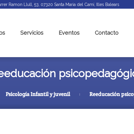
rrer Ramon Llull, 53, 07320 Santa Maria del Camí, Illes Balears
os
Servicios
Eventos
Contacto
eeducación psicopedagógi
Psicología Infantil y juvenil
Reeducación psic