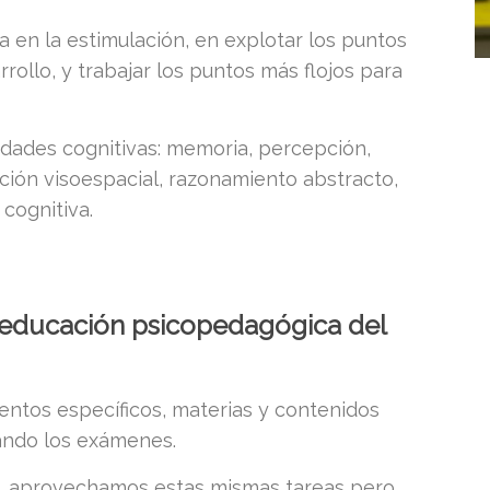
en la estimulación, en explotar los puntos
rollo, y trabajar los puntos más flojos para
lidades cognitivas: memoria, percepción,
ación visoespacial, razonamiento abstracto,
 cognitiva.
reeducación psicopedagógica del
ientos específicos, materias y contenidos
rando los exámenes.
n, aprovechamos estas mismas tareas pero