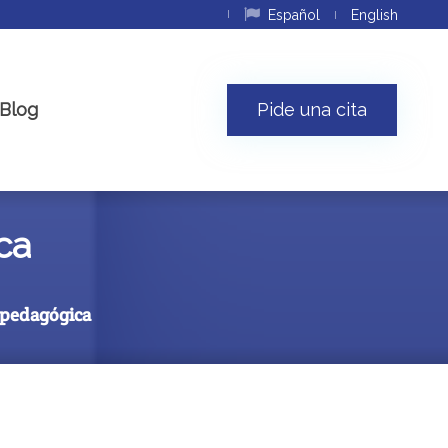
Español
English
Blog
Pide una cita
ca
opedagógica