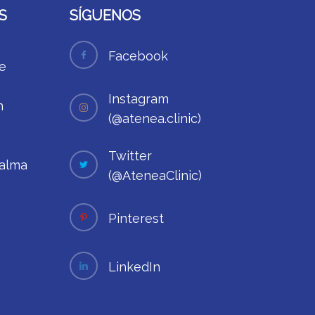
S
SÍGUENOS
Facebook
e
Instagram
n
(@atenea.clinic)
Twitter
Palma
(@AteneaClinic)
Pinterest
LinkedIn