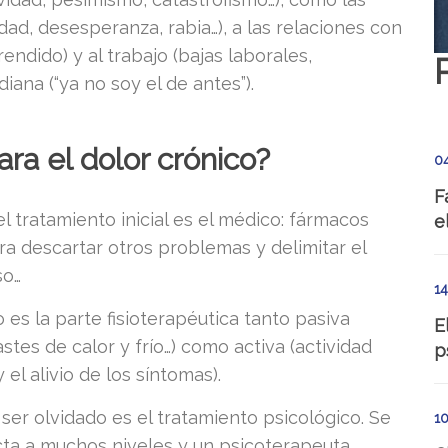
lidad, desesperanza, rabia…), a las relaciones con
ndido) y al trabajo (bajas laborales,
idiana (“ya no soy el de antes”).
ara el dolor crónico?
0
F
 tratamiento inicial es el médico: fármacos
e
ara descartar otros problemas y delimitar el
so…
1
es la parte fisioterapéutica tanto pasiva
E
astes de calor y frío…) como activa (actividad
p
 el alivio de los síntomas).
er olvidado es el tratamiento psicológico. Se
1
cta a muchos niveles y un psicoterapeuta