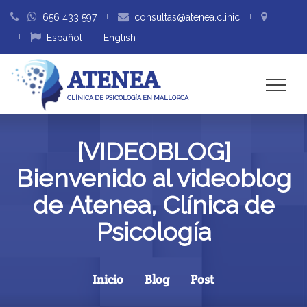
656 433 597
consultas@atenea.clinic
Español
English
ATENEA
CLÍNICA DE PSICOLOGÍA EN MALLORCA
[VIDEOBLOG]
Bienvenido al videoblog
de Atenea, Clínica de
Psicología
Inicio
Blog
Post