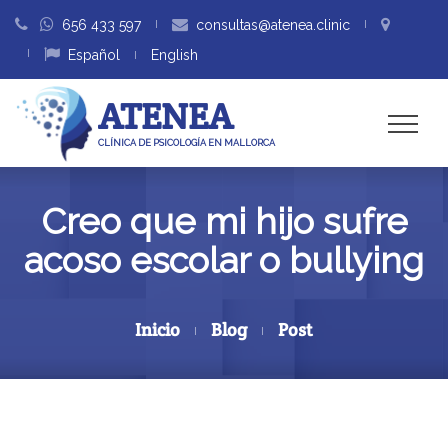
656 433 597
consultas@atenea.clinic
Español
English
ATENEA
CLÍNICA DE PSICOLOGÍA EN MALLORCA
Creo que mi hijo sufre
acoso escolar o bullying
Inicio
Blog
Post