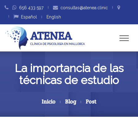
656 433 597
consultas@atenea.clinic
Español
English
ATENEA
CLÍNICA DE PSICOLOGÍA EN MALLORCA
La importancia de las
técnicas de estudio
Inicio
Blog
Post