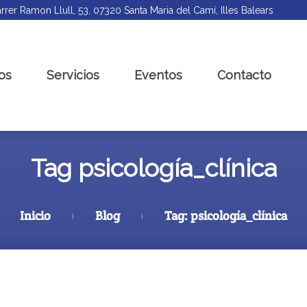
rrer Ramon Llull, 53, 07320 Santa Maria del Camí, Illes Balears
os
Servicios
Eventos
Contacto
Tag psicología_clínica
Inicio
Blog
Tag: psicología_clínica