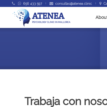
656 433 597
consultas@atenea.clinic
Ca
ATENEA
About
PSYCHOLOGY CLINIC IN MALLORCA
Trabaja con noso