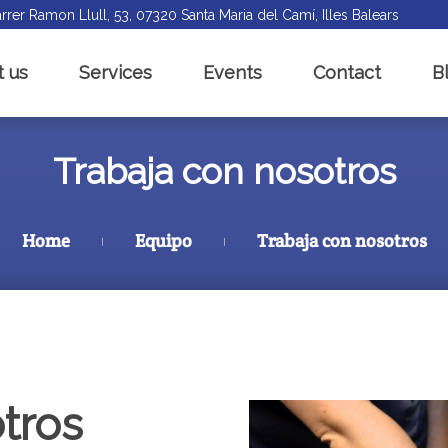
rrer Ramon Llull, 53, 07320 Santa Maria del Camí, Illes Balears
 us
Services
Events
Contact
B
Trabaja con nosotros
Home
Equipo
Trabaja con nosotros
tros